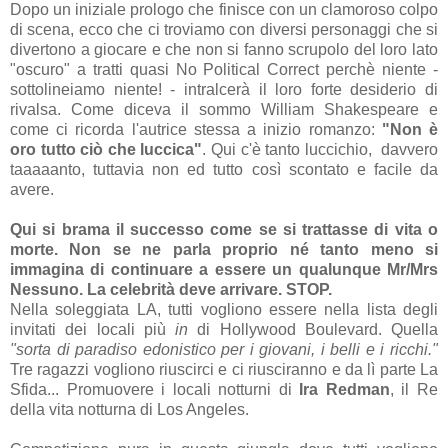
Dopo un iniziale prologo che finisce con un clamoroso colpo
di scena, ecco che ci troviamo con diversi personaggi che si
divertono a giocare e che non si fanno scrupolo del loro lato
"oscuro" a tratti quasi No Political Correct perchè niente -
sottolineiamo niente! - intralcerà il loro forte desiderio di
rivalsa. Come diceva il sommo William Shakespeare e
come ci ricorda l'autrice stessa a inizio romanzo:
"Non è
oro tutto ciò che luccica"
.
Qui c'è tanto luccichio, davvero
taaaaanto, tuttavia non ed tutto così scontato e facile da
avere.
Qui si brama il successo come se si trattasse di vita o
morte. Non se ne parla proprio né tanto meno si
immagina di continuare a essere un qualunque Mr/Mrs
Nessuno. La celebrità deve arrivare. STOP.
Nella soleggiata LA, tutti vogliono essere nella lista degli
invitati dei locali più
in
di Hollywood Boulevard. Quella
"sorta di paradiso edonistico per i giovani, i belli e
i
ricchi."
Tre ragazzi vogliono riuscirci e ci riusciranno e da lì parte La
Sfida... Promuovere i locali notturni di
Ira Redman
, il Re
della vita notturna di Los Angeles.