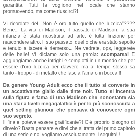
garantita. Tutti la vogliono nel locale che stanno
promuovendo, ma come riuscirci?!
Vi ricordate del "Non è oro tutto quello che luccica"????
Bene... La vita di Madison, il passato di Madison, la sua
infanzia è stata ricostruita ad arte, è tutta finzione per
nascondere altro. Il suo passato, quello che era stato sepolto
e tenuto a tacere è riemerso... Ne vedrete, ops, leggerete
delle belle! Vi diciamo solo una parola:
scomparsa!
E
aggiungiamo anche intrighi e complotti in un mondo che per
essere d'oro luccica per davvero ma al tempo stesso sa
tanto - troppo - di metallo che lascia l'amaro in bocca!!!
Da genere Young Adult ecco che il tutto si converte in
un accattivante giallo dalle tinte noir. Tutto si incentra
sulla figura e fama di una Madison che nonostante sia
una star a livelli megagalattici è per lo più sconosciuta a
quel setting glamour che pensava di conoscere ogni
suo segreto.
Il finale poteva essere gratificante?! C'è proprio bisogno di
dirvelo? Basta pensare e dirvi che si tratta del primo capitolo
di una serie e noi vogliamo assolutamente il seguito!!!