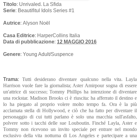
Titolo
: Unrivaled. La Sfida
Serie
: Beautifitul Idols Series #1
Autrice
: Alyson Noël
Casa Editrice
: HarperCollins Italia
Data di pubblicazione
:
12 MAGGIO 2016
Genere
: Young Adult/Suspence
Trama
:
Tutti desiderano diventare qualcuno nella vita. Layla
Harrison vuole fare la giornalista; Aster Amirpour sogna di essere
un'attrice di successo; Tommy Phillips ha intenzione di diventare
una rockstar. Madison Brooks ci è riuscita: ha afferrato il destino e
lo ha piegato al proprio volere molto tempo fa. Ora è la più
acclamata stella di Hollywood, e ciò che ha fatto per diventare il
personaggio di cui tutti parlano è solo una macchia sull'asfalto,
polvere sotto i tacchi delle sue Louboutin. Finché Layla, Aster e
Tommy non ricevono un invito speciale per entrare nel mondo
esclusivo della vita notturna di Los Angeles e partecipare a una