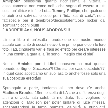
Amirpour
bellissima quanto ricchissima e viziata -
assolutamente non come noi! - che sogna di essere a tutti
costi un'attrice e infine Lui....
Tommy Phillips
, che qualcuno
ci aiuti e ci salvi dalle cotte per i "fidanzati di carta", nella
fattispecie per il tenebroso/deciso/talentuoso rocker dai
scintillanti occhi blu!!!
J'ADORE!!! Anzi, NOUS ADORONS
!!!
L'intero libro è un'esatta riproduzione del nostro mondo
attuale con tanto di social network in primo piano con le loro
foto, Tag, cinguiettii vari e frasi ad effetto per creare interesse
in una continua gara alla "io sono il meglio che ci sia!".
Noi di
Amiche per i Libri
conosceremo mai questo
benedetto Signor Successo?! Che sia per caso deceduto??!
In quel caso accettiamo un suo lascito anche fosse solo una
sua cospicua eredità!!!
Sproloquio a parte, torniamo al libro dove c'è anche
Madison Brooks
, 18enne stella di LA che a differenza degli
altri è un'acclamata celebrità mondiale. Tutti vogliono le
attenzioni di Madison per poter brillare di luce riflessa,
accaparrandosi la tanto bramata visibilità e pubblicità