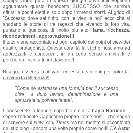
Competizione pura in questa giungla dove tutti vogliono
agguantare questo benedetto SUCCESSO che sembra
offrirsi a pochi eletti e solo dopo immensi sforzi. Al grido di
"Successo dove sei finito, corri e vieni a noi" ecco che si
snodano le storie di tre ragazzi che vivendo la loro vita,
puntano a qualcosa di molto più alto:
fama, ricchezza,
riconoscimenti, approvazione!!!
Il tutto viene raccontato ad ogni capitolo dal point of view dei
quattro protagonisti. Questa coralità fa sì che riusciamo ad
apprezzarli e conoscerli, in un certo senso ammirarli e
perché no, invidiarli per davvero!!!
Bisogna essere accattivanti ed essere vincenti per poter far
davvero la differenza!!!
"Come se esistesse una formula per il successo
oltre a duro lavoro, determinazione e una
spruzzata di polvere fatata".
Conoscerete la tenace, caparbia e cinica
Layla
Harrison
-
segno zodiacale Capricorno proprio come noi!!! - che sogna
di scrivere sul
New York Times
ma nel mentre si accontenta
del suo blog - ancora una volta proprio come noi!!! C'è
Aster